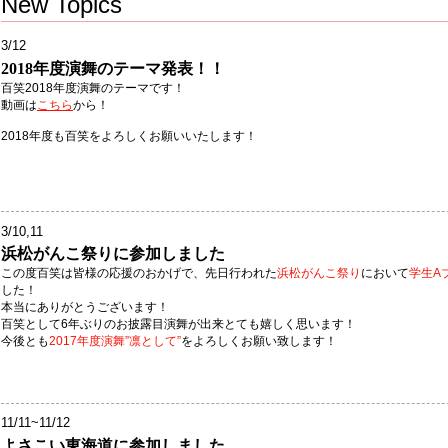
New Topics
3/12
2018年度演舞のテーマ発表！！
百笑2018年度演舞のテーマです！
動画は
こちら
から！
2018年度も百笑をよろしくお願いいたします！
3/10,11
浜松がんこ祭りに参加しました
この度百笑は皆様の応援のおかげで、先日行われた
浜松がんこ祭り
において
学生A
した！
本当にありがとうございます！
百笑として6年ぶりのお披露目演舞が出来とても嬉しく思います！
今後とも
2017年度演舞”凛として”
をよろしくお願い致します！
11/11~11/12
よさこい東海道に参加しました