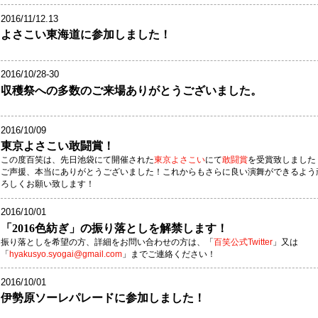
2016/11/12.13
よさこい東海道に参加しました！
2016/10/28-30
収穫祭への多数のご来場ありがとうございました。
2016/10/09
東京よさこい敢闘賞！
この度百笑は、先日池袋にて開催された
東京よさこい
にて
敢闘賞
を受賞致しました
ご声援、本当にありがとうございました！これからもさらに良い演舞ができるよう
ろしくお願い致します！
2016/10/01
「2016色紡ぎ」の振り落としを解禁します！
振り落としを希望の方、詳細をお問い合わせの方は、「
百笑公式Twitter
」又は
「
hyakusyo.syogai@gmail.com
」までご連絡​ください！
2016/10/01
伊勢原ソーレパレードに参加しました！