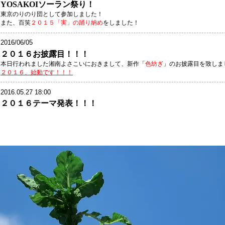
YOSAKOIソーラン祭り！
東京のりのり団として参加しました！
​また、百笑
２０１５「実」の踊り納め
をしました！
2016/06/05
２０１６お披露目！！！
本日行われました湘南よさこいにおきまして、新作「
色紡ぎ
」のお披露目を致しま
​２０１６、始動です！！！
2016.05.27 18:00
２０１６テーマ発表！！！