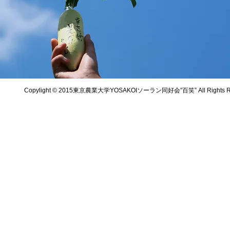
Copylight © 2015東京農業大学YOSAKOIソーラン同好会”百笑” All Rights Re