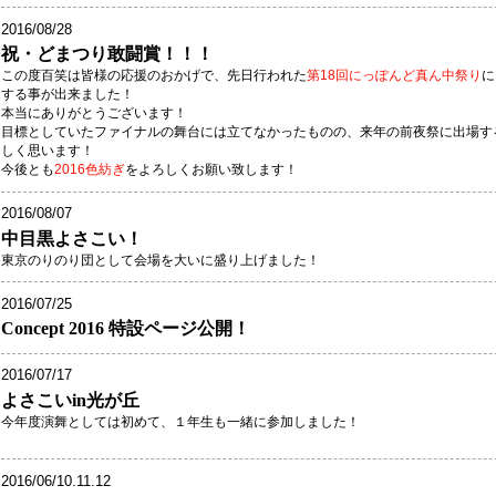
2016/08/28
祝・どまつり敢闘賞！！！
この度百笑は皆様の応援のおかげで、先日行われた
第18回にっぽんど真ん中祭り
に
する事が出来ました！
本当にありがとうございます！
目標としていたファイナルの舞台には立てなかったものの、来年の前夜祭に出場す
しく思います！
今後とも
2016色紡ぎ
をよろしくお願い致します！
2016/08/07
中目黒よさこい！
​東京のりのり団として会場を大いに盛り上げました！
2016/07/25
Concept 2016 特設ページ公開！
2016/07/17
よさこいin光が丘
今年度演舞としては初めて、１年生も一緒に参加しました！
2016/06/10.11.12